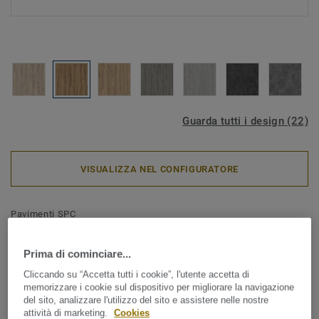
Guarda tutti i design (22)
VISUALIZZA NEL CONFIGURATORE
Pavimenti SPC
iD Click Ultimate 30 - IN
Prima di cominciare...
ESAURIMENTO - Rovere
Cliccando su “Accetta tutti i cookie”, l'utente accetta di
English NATURAL
memorizzare i cookie sul dispositivo per migliorare la navigazione
del sito, analizzare l'utilizzo del sito e assistere nelle nostre
attività di marketing.
Cookies
Il nuovo pavimento SPC, iD Click Ultimate 30, segna