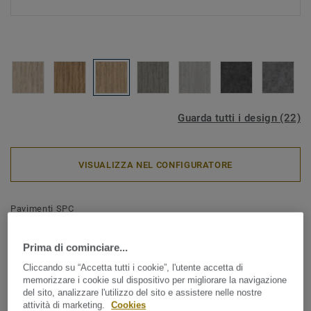
Guarda tutti i design (22)
VISUALIZZA NEL CONFIGURATORE
Pavimenti SPC
iD Click Ultimate 30 - IN
Prima di cominciare...
ESAURIMENTO - Rovere
Cliccando su “Accetta tutti i cookie”, l'utente accetta di
Rustic BEIGE
memorizzare i cookie sul dispositivo per migliorare la navigazione
del sito, analizzare l'utilizzo del sito e assistere nelle nostre
attività di marketing.
Cookies
Il nuovo pavimento SPC, iD Click Ultimate 30, segna