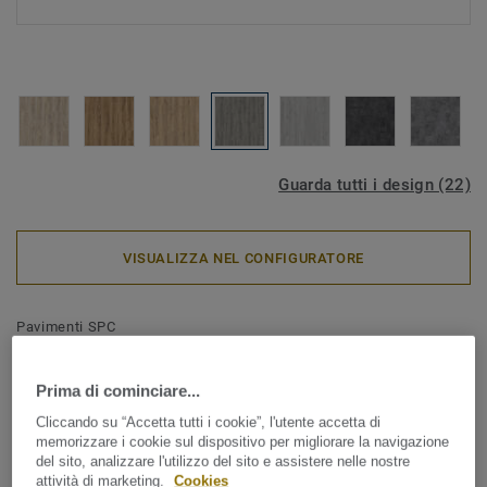
Guarda tutti i design (22)
VISUALIZZA NEL CONFIGURATORE
Pavimenti SPC
iD Click Ultimate 30 - IN
ESAURIMENTO - Rovere
Prima di cominciare...
Cliccando su “Accetta tutti i cookie”, l'utente accetta di
Scandinavian DARK GREY
memorizzare i cookie sul dispositivo per migliorare la navigazione
del sito, analizzare l'utilizzo del sito e assistere nelle nostre
attività di marketing.
Cookies
Il nuovo pavimento SPC, iD Click Ultimate 30, segna