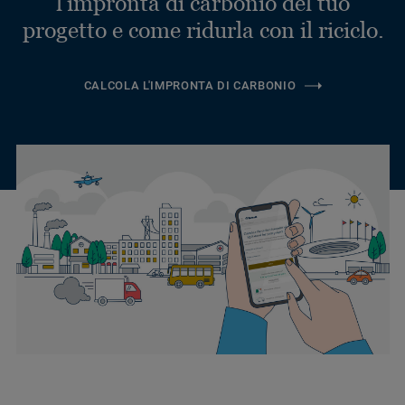
l'impronta di carbonio del tuo
progetto e come ridurla con il riciclo.
CALCOLA L'IMPRONTA DI CARBONIO