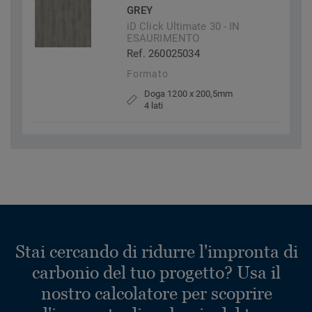
GREY
iD Click Ultimate 30 - IN
ESAURIMENTO
Ref. 260025034
Formato
Doga 1200 x 200,5mm
4 lati
Stai cercando di ridurre l'impronta di
carbonio del tuo progetto? Usa il
nostro calcolatore per scoprire