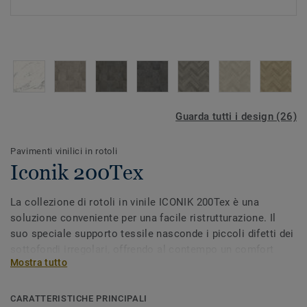
Guarda tutti i design (26)
Pavimenti vinilici in rotoli
Iconik 200Tex
La collezione di rotoli in vinile ICONIK 200Tex è una
soluzione conveniente per una facile ristrutturazione. Il
suo speciale supporto tessile nasconde i piccoli difetti dei
sottofondi irregolari, offrendo al contempo un comfort
Mostra tutto
termico e acustico extra per creare un ambiente
accogliente.Con il nostro trattamento superficiale Extreme
Protection, il tuo pavimento è facile da pulire e bello.
CARATTERISTICHE PRINCIPALI