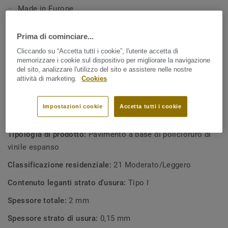
Made in Europe
Supporto in tessuto
Prima di cominciare...
Spessore 2,0 mm con strato di usura di 0,15 mm
Cliccando su “Accetta tutti i cookie”, l'utente accetta di
Riduzione acustica di 15 dB
memorizzare i cookie sul dispositivo per migliorare la navigazione
del sito, analizzare l'utilizzo del sito e assistere nelle nostre
Estremamente resistente a graffi, abrasioni e macchie
attività di marketing.
Cookies
Garanzia di 5 anni
Impostazioni cookie
Accetta tutti i cookie
SPECIFICHE TECNICHE E AMBIENTALI
Tipologia di prodotto:
Pavimento a base di policloruro di
vinile espanso
Classificazione residenziale:
21 Moderato/Leggero
Contenuto leganti strato d'usura:
Tipo I
Spessore totale:
2 mm
Spessore strato di usura:
0,15 mm