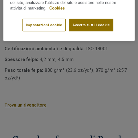
chi ama un'atmosfera calma e naturale in casa, senza
del sito, analizzare l'utilizzo del sito e assistere nelle nostre
rinunciare al comfort o alla sostenibilità.
attività di marketing.
Cookies
SPECIFICHE TECNICHE E AMBIENTALI
Impostazioni cookie
Accetta tutti i cookie
Tipologia di prodotto:
Pavimenti tessili
Classificazione residenziale:
23 Traffico intenso
Certificazioni ambientali e di qualità:
ISO 14001
Spessore felpa:
4,2 mm, 4,5 mm
Peso totale felpa:
800 g/m² (23,6 oz/yd²), 870 g/m² (25,7
oz/yd²)
Trova un rivenditore