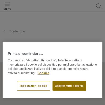
MENU
Pordenone
bierre srl
Prima di cominciare...
Via Prasecco, 54, 33170, Pordenone, Friuli Venezia Giulia, Italy
Cliccando su “Accetta tutti i cookie”, l'utente accetta di
memorizzare i cookie sul dispositivo per migliorare la navigazione
del sito, analizzare l'utilizzo del sito e assistere nelle nostre
attività di marketing.
Cookies
Impostazioni cookie
Accetta tutti i cookie