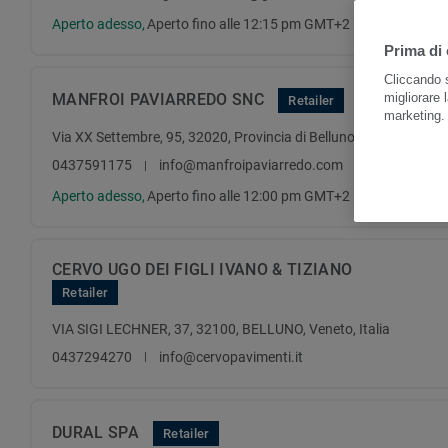
Aperto adesso,
Aperto fino alle 12:15 pm GMT+2
Prima di 
Cliccando s
MANFROI PAVIARREDO SNC
migliorare l
Retailer
marketing
Via XX Settembre, 95, 32020, Provincia di Belluno, Veneto, Italia
0437591175
info@manfroipaviarredo.com
Aperto adesso,
Aperto fino alle 12:00 pm GMT+2
CERVO UGO DEI FIGLI IVANO & TIZIANO
Retailer
VIA SIGI LECHNER, 37, 32100, BELLUNO, Veneto, Italia
0437294270
info@cervopavimenti.it
DURAL SPA
Retailer