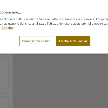
cominciare...
u “Accetta tutti i cookie”, l'utente accetta di memorizzare i cookie sul disposi
a navigazione del sito, analizzare l'utilizzo del sito e assistere nelle nostre atti
.
Cookies
Impostazioni cookie
Accetta tutti i cookie