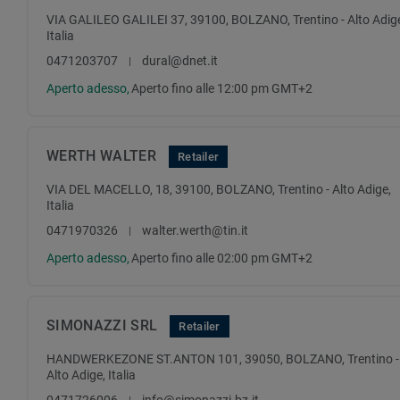
VIA GALILEO GALILEI 37, 39100, BOLZANO, Trentino - Alto Adig
Italia
0471203707
dural@dnet.it
Aperto adesso,
Aperto fino alle 12:00 pm GMT+2
WERTH WALTER
Retailer
VIA DEL MACELLO, 18, 39100, BOLZANO, Trentino - Alto Adige,
Italia
0471970326
walter.werth@tin.it
Aperto adesso,
Aperto fino alle 02:00 pm GMT+2
SIMONAZZI SRL
Retailer
HANDWERKEZONE ST.ANTON 101, 39050, BOLZANO, Trentino -
Alto Adige, Italia
0471726006
info@simonazzi.bz.it