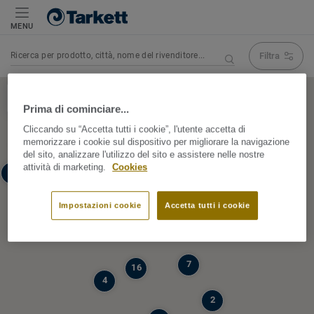
MENU
Filtra
Ricerca quando navighi sulla mappa
Prima di cominciare...
Cliccando su “Accetta tutti i cookie”, l'utente accetta di
16
memorizzare i cookie sul dispositivo per migliorare la navigazione
8
del sito, analizzare l'utilizzo del sito e assistere nelle nostre
66
30
attività di marketing.
Cookies
9
10
Impostazioni cookie
Accetta tutti i cookie
25
9
7
16
4
2