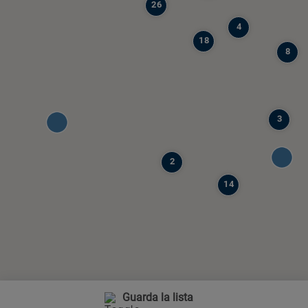
26
4
18
8
3
2
14
Guarda la lista