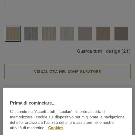
Guarda tutti i design (21)
VISUALIZZA NEL CONFIGURATORE
Pavimenti SPC
Starfloor Click Ultimate 55 -
Prima di cominciare...
35992000 Stylish Oak Natural
Cliccando su “Accetta tutti i cookie”, l'utente accetta di
memorizzare i cookie sul dispositivo per migliorare la navigazione
del sito, analizzare l'utilizzo del sito e assistere nelle nostre
La soluzione ideale per ristrutturazioni facili e veloci nella
attività di marketing.
Cookies
tua casa. Starfloor Click Ultimate, il nostro nuovo