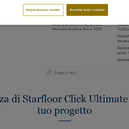
CARATTERISTICHE PRINCIPALI
SPECI
Starfloor click Ultimate 30 è disponibile 
AMBIE
Installazione su sottofondi in
Impostazioni cookie
Accetta tutti i cookie
ceramica con giunti fino a 6mm
Tipolo
vinili
Finitura matt e design autentici
rda tutti i design (18)
Classif
Backing acustico integrato con
riduzione acustica fino a 18dB
Traffic
Classi
Moder
Garanzi
anni):
Spesso
Doga (1 ref.)
za di Starfloor Click Ultimate
tuo progetto