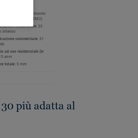
FICHE TECNICHE E
in doghe e piastre.
NTALI
gia di prodotto:
Pavimento
co eterogeneo (ISO 10582)
icazione residenziale:
23
o intenso
ficazione commerciale:
31
ate
a ad uso residenziale (in
15 anni
re totale:
5 mm
 30 più adatta al