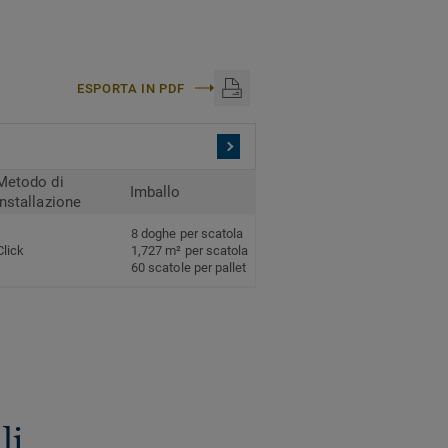
ESPORTA IN PDF
Metodo di
Imballo
installazione
8 doghe per scatola
Click
1,727 m² per scatola
60 scatole per pallet
li