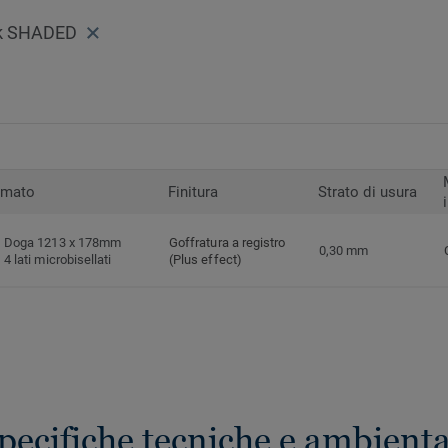
k SHADED
rmato
Finitura
Strato di usura
Doga 1213 x 178mm
Goffratura a registro
0,30 mm
4 lati microbisellati
(Plus effect)
pecifiche tecniche e ambienta