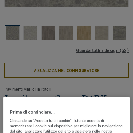
Guarda tutti i design (52)
VISUALIZZA NEL CONFIGURATORE
Pavimenti vinilici in rotoli
Iconik 240 - Ceppo DARK
GREY
Prima di cominciare...
Cliccando su “Accetta tutti i cookie”, l'utente accetta di
Design senza tempo per ricreare ambienti accoglienti e
memorizzare i cookie sul dispositivo per migliorare la navigazione
confortevoli senza compromettere il design. ICONIK 240 è
del sito, analizzare l'utilizzo del sito e assistere nelle nostre