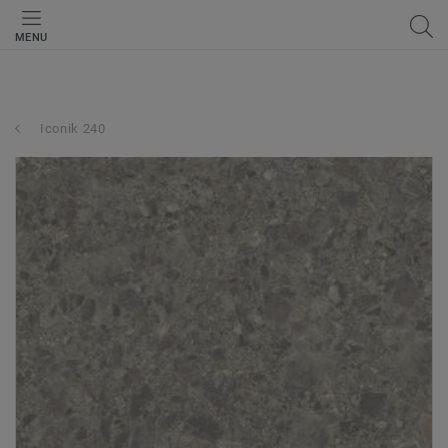
MENU
Iconik 240