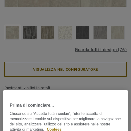
Guarda tutti i design (76)
VISUALIZZA NEL CONFIGURATORE
Pavimenti vinilici in rotoli
Iconik 260 - Granite DESERT
Prima di cominciare...
ICONIK 260D offre un'ampia selezione di decori effetto
Cliccando su “Accetta tutti i cookie”, l'utente accetta di
legno, ceramica e con disegni grafici per rispondere alla
memorizzare i cookie sul dispositivo per migliorare la navigazione
diverse esigenze della casa. La collezione assicura
del sito, analizzare l'utilizzo del sito e assistere nelle nostre
un'elevata resistenza all'usura quotidiana ed un
attività di marketing.
Cookies