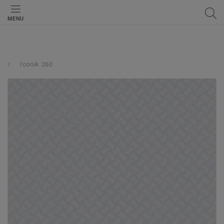
MENU
Iconik 260