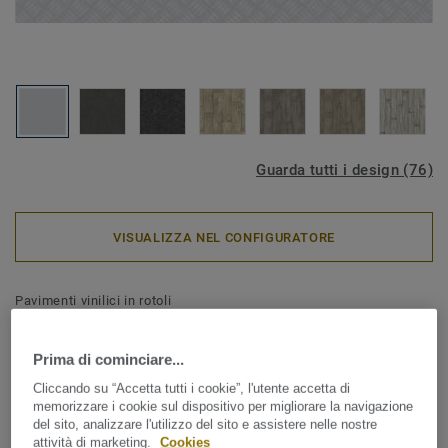
Guarda tutti i design (76)
VISUALIZZA NEL CONFIGURATORE
Pavimenti vinilici in rotoli
Iconik 260 - Metallica GREY
Prima di cominciare...
ICONIK 260D offre un'ampia selezione di decori effetto
Cliccando su “Accetta tutti i cookie”, l'utente accetta di
legno, ceramica e con disegni grafici per rispondere alla
memorizzare i cookie sul dispositivo per migliorare la navigazione
diverse esigenze della casa. La collezione assicura
del sito, analizzare l'utilizzo del sito e assistere nelle nostre
un'elevata resistenza all'usura quotidiana ed un
attività di marketing.
Cookies