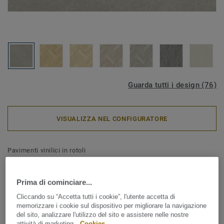
Guarda tutti i design (76)
VISUALIZZA NEL CONFIGURATORE
Pavimenti vinilici in rotoli
Iconik 260 - Shellstone
MEDIUM GREY
Prima di cominciare...
Cliccando su “Accetta tutti i cookie”, l'utente accetta di
ICONIK 260D offre un'ampia selezione di decori effetto
memorizzare i cookie sul dispositivo per migliorare la navigazione
del sito, analizzare l'utilizzo del sito e assistere nelle nostre
legno, ceramica e con disegni grafici per rispondere alla