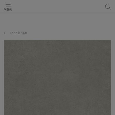
MENU
Iconik 260