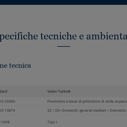
pecifiche tecniche e ambienta
ne tecnica
dard
Valori Tarkett
SO 26986
Pavimento a base di policloruro di vinile espan
SO 10874
22 / 22+ Domestic general medium / Domestic
11638
Tipo I