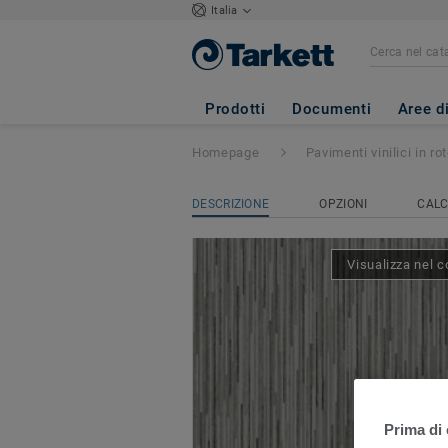
Italia
Iconik 260
- Sli
Prodotti
Documenti
Aree d
Homepage
Pavimenti vinilici in rot
DESCRIZIONE
OPZIONI
CALC
Visualizza nel c
Prima di 