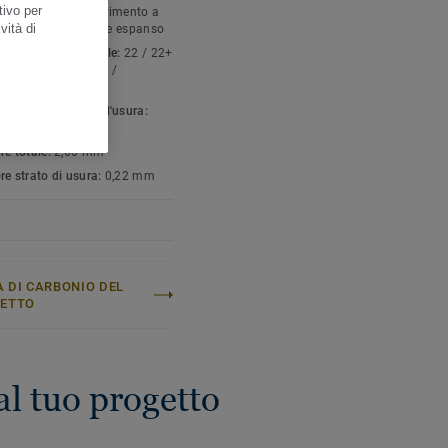
tivo per
gia di prodotto:
Pavimento a
 policloruro di vinile espanso
vità di
icazione residenziale:
22 / 22+
ic general medium /
ic general
to leganti strato d'usura:
re totale:
2,60 mm
re strato di usura:
0,22 mm
 DI CARBONIO DEL
GETTO
al tuo progetto