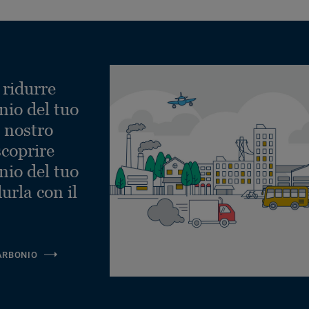
 ridurre
nio del tuo
l nostro
scoprire
nio del tuo
urla con il
ARBONIO