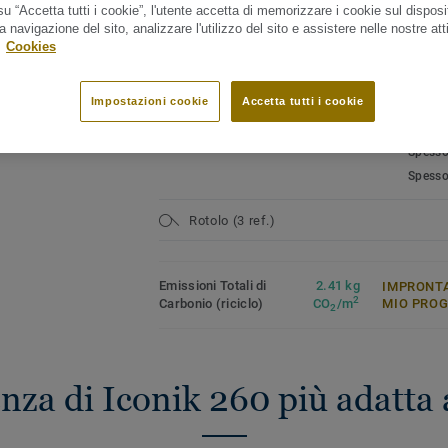
l'aspetto del pavimento.
u “Accetta tutti i cookie”, l'utente accetta di memorizzare i cookie sul disposi
Tipolo
2,6 mm di spessore con 0,20 mm
base di
a navigazione del sito, analizzare l'utilizzo del sito e assistere nelle nostre atti
di strato di usura
.
Cookies
Classif
16 dB di riduzione acustica
Domest
rda tutti i design (76)
Elevata resistenza contro graffi,
Domest
macchie ed usura
Impostazioni cookie
Accetta tutti i cookie
Contenu
Garantito 10 anni
Tipo I
Spesso
Spesso
Rotolo (3 ref.)
Emissioni Totali di
2.41 kg
IMPRONTA
2
Carbonio (riciclo)
CO
/m
MIO PRO
2
enza di Iconik 260 più adatta 