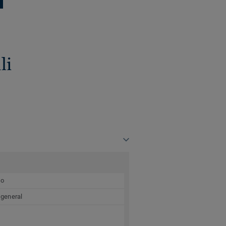
li
so
 general