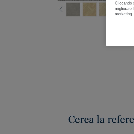
Cliccando s
migliorare l
marketing
Gua
Cerca la refer