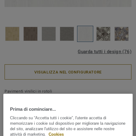
Guarda tutti i design (76)
VISUALIZZA NEL CONFIGURATORE
Pavimenti vinilici in rotoli
Iconik 260 - Vacano WHITE
Prima di cominciare...
ICONIK 260D offre un'ampia selezione di decori effetto
Cliccando su “Accetta tutti i cookie”, l'utente accetta di
legno, ceramica e con disegni grafici per rispondere alla
memorizzare i cookie sul dispositivo per migliorare la navigazione
diverse esigenze della casa. La collezione assicura
del sito, analizzare l'utilizzo del sito e assistere nelle nostre
un'elevata resistenza all'usura quotidiana ed un
attività di marketing.
Cookies