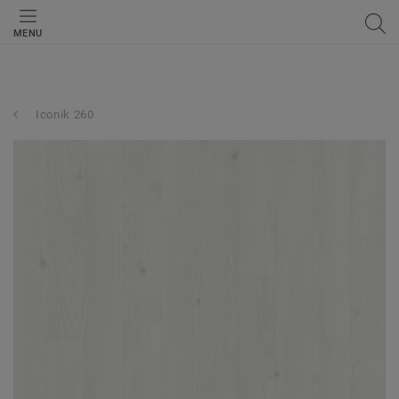
MENU
Iconik 260