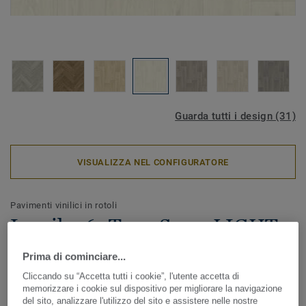
Guarda tutti i design (31)
VISUALIZZA NEL CONFIGURATORE
Pavimenti vinilici in rotoli
Iconik 260Tex - Swan LIGHT
GREY
Prima di cominciare...
Cliccando su “Accetta tutti i cookie”, l'utente accetta di
ICONIK 260Tex è ideale in caso di lavori di ristrutturazione.
memorizzare i cookie sul dispositivo per migliorare la navigazione
Lo speciale supporto tessile aiuta ad appianare le piccole
del sito, analizzare l'utilizzo del sito e assistere nelle nostre