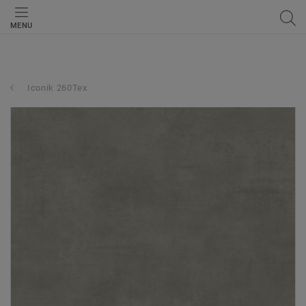
MENU
Iconik 260Tex