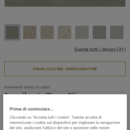
Guarda tutti i design (31)
VISUALIZZA NEL CONFIGURATORE
Pavimenti vinilici in rotoli
Iconik 260Tex - Kiruma
CINEROUS
Prima di cominciare...
Cliccando su “Accetta tutti i cookie”, l'utente accetta di
ICONIK 260Tex è ideale in caso di lavori di ristrutturazione.
memorizzare i cookie sul dispositivo per migliorare la navigazione
Lo speciale supporto tessile aiuta ad appianare le piccole
del sito, analizzare l'utilizzo del sito e assistere nelle nostre