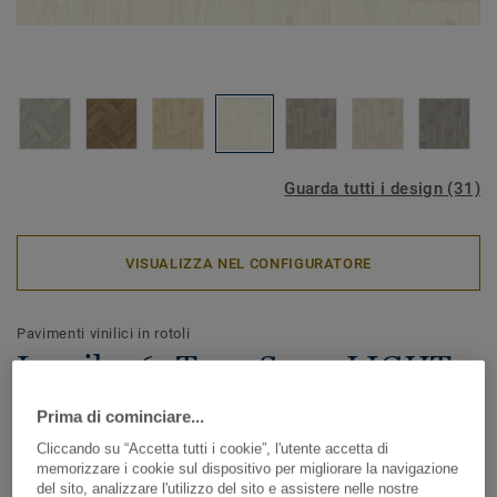
Guarda tutti i design (31)
VISUALIZZA NEL CONFIGURATORE
Pavimenti vinilici in rotoli
Iconik 260Tex - Swan LIGHT
GREY
Prima di cominciare...
Cliccando su “Accetta tutti i cookie”, l'utente accetta di
ICONIK 260Tex è ideale in caso di lavori di ristrutturazione.
memorizzare i cookie sul dispositivo per migliorare la navigazione
Lo speciale supporto tessile aiuta ad appianare le piccole
del sito, analizzare l'utilizzo del sito e assistere nelle nostre