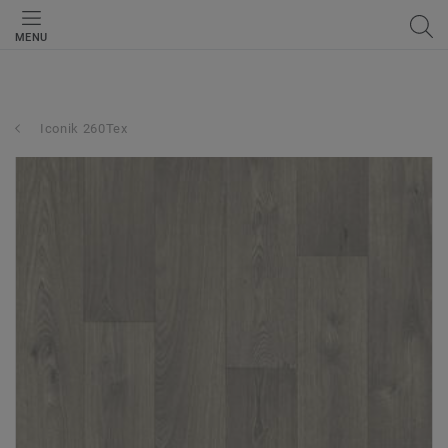
MENU
Iconik 260Tex