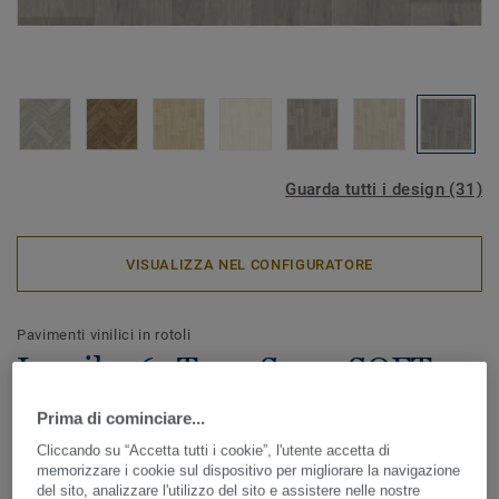
Guarda tutti i design (31)
VISUALIZZA NEL CONFIGURATORE
Pavimenti vinilici in rotoli
Iconik 260Tex - Swan SOFT
GREY
Prima di cominciare...
Cliccando su “Accetta tutti i cookie”, l'utente accetta di
ICONIK 260Tex è ideale in caso di lavori di ristrutturazione.
memorizzare i cookie sul dispositivo per migliorare la navigazione
Lo speciale supporto tessile aiuta ad appianare le piccole
del sito, analizzare l'utilizzo del sito e assistere nelle nostre