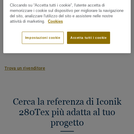
Spessore totale:
2,80 mm
Cliccando su “Accetta tutti i cookie”, l'utente accetta di
memorizzare i cookie sul dispositivo per migliorare la navigazione
del sito, analizzare l'utilizzo del sito e assistere nelle nostre
Emissioni Totali di Carbonio (riciclo)
attività di marketing.
Cookies
2
2.41 kg CO
/m
2
IMPRONTA DI CARBONIO DEL MIO PROGETTO
Impostazioni cookie
Accetta tutti i cookie
Trova un rivenditore
Cerca la referenza di Iconik
280Tex più adatta al tuo
progetto