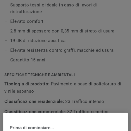
di pulizia mantenendo inalterato l'aspetto del pavimento.
Supporto tessile ideale in caso di lavori di
ristrutturazione
Elevato comfort
2,8 mm di spessore con 0,35 mm di strato di usura
19 dB di riduzione acustica
Elevata resistenza contro graffi, macchie ed usura
Garantito 15 anni
SPECIFICHE TECNICHE E AMBIENTALI
Tipologia di prodotto:
Pavimento a base di policloruro di
vinile espanso
Classificazione residenziale:
23 Traffico intenso
Classificazione commerciale:
32 Traffico generico
Contenuto leganti strato d'usura:
Tipo I
Prima di cominciare...