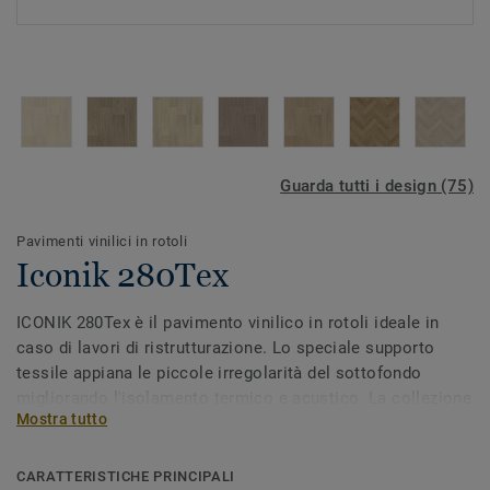
Guarda tutti i design (75)
Pavimenti vinilici in rotoli
Iconik 280Tex
ICONIK 280Tex è il pavimento vinilico in rotoli ideale in
caso di lavori di ristrutturazione. Lo speciale supporto
tessile appiana le piccole irregolarità del sottofondo
migliorando l'isolamento termico e acustico. La collezione
Mostra tutto
offre colori, design e texture perfetti per adattarsi ad ogni
ambiente della vostra casa. Iltrattamento superficiale
Extreme Protection garantisce elevata resistenza efacilità
CARATTERISTICHE PRINCIPALI