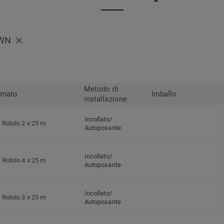
OWN
Metodo di
rmato
Imballo
installazione
Incollato/
Rotolo 2 x 25 m
Autoposante
Incollato/
Rotolo 4 x 25 m
Autoposante
Incollato/
Rotolo 3 x 25 m
Autoposante