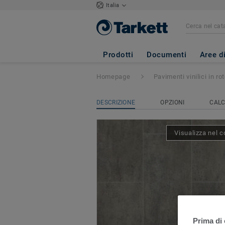
Italia
Iconik 280Tex
- 
Prodotti
Documenti
Aree d
Homepage
Pavimenti vinilici in rot
DESCRIZIONE
OPZIONI
CALC
Visualizza nel c
Prima di 