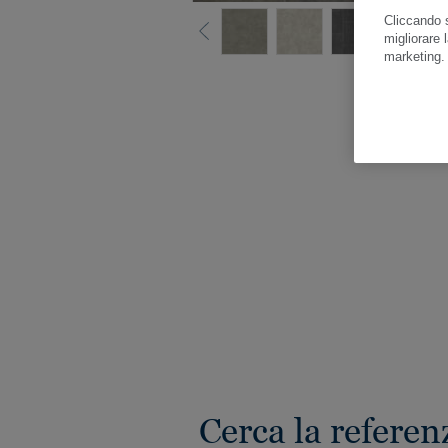
Cliccando s
migliorare l
marketing
Gua
Cerca la referen