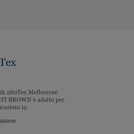
0Tex
nik 280Tex Melbourne
HT BROWN è adatto per
icazioni in
ggiorno