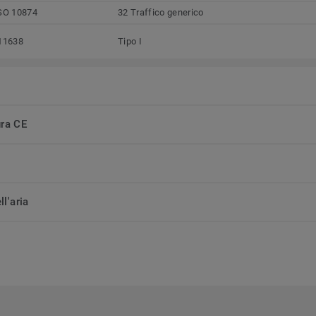
SO 10874
32 Traffico generico
11638
Tipo I
ura CE
ll'aria