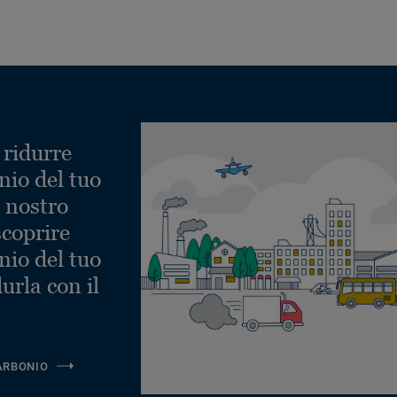
 ridurre
nio del tuo
l nostro
scoprire
nio del tuo
urla con il
ARBONIO