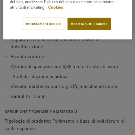
tessile appiana le piccole irregolarità del sottofondo
del sito, analizzare l'utilizzo del sito e assistere nelle nostre
attività di marketing.
Cookies
migliorando l'isolamento termico e acustico. La collezione
Mostra tutto
offre colori, design e texture perfetti per adattarsi ad ogni
ambiente della vostra casa. Iltrattamento superficiale
Impostazioni cookie
Accetta tutti i cookie
Extreme Protection garantisce elevata resistenza efacilità
CARATTERISTICHE PRINCIPALI
di pulizia mantenendo inalterato l'aspetto del pavimento.
Supporto tessile ideale in caso di lavori di
ristrutturazione
Elevato comfort
2,8 mm di spessore con 0,35 mm di strato di usura
19 dB di riduzione acustica
Elevata resistenza contro graffi, macchie ed usura
Garantito 15 anni
SPECIFICHE TECNICHE E AMBIENTALI
Tipologia di prodotto:
Pavimento a base di policloruro di
vinile espanso