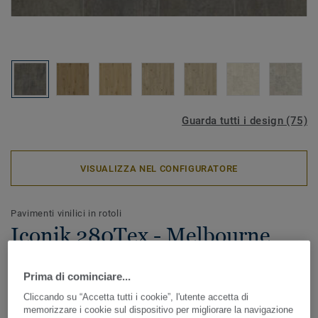
Guarda tutti i design (75)
VISUALIZZA NEL CONFIGURATORE
Pavimenti vinilici in rotoli
Iconik 280Tex - Melbourne
LIGHT BROWN
Prima di cominciare...
ICONIK 280Tex è il pavimento vinilico in rotoli ideale in
Cliccando su “Accetta tutti i cookie”, l'utente accetta di
caso di lavori di ristrutturazione. Lo speciale supporto
memorizzare i cookie sul dispositivo per migliorare la navigazione