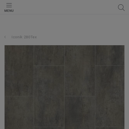
MENU
Iconik 280Tex