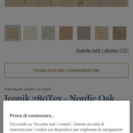
Guarda tutti i design (75)
VISUALIZZA NEL CONFIGURATORE
Pavimenti vinilici in rotoli
Iconik 280Tex - Nordic Oak
WEATHERED
Prima di cominciare...
ICONIK 280Tex è il pavimento vinilico in rotoli ideale in
Cliccando su “Accetta tutti i cookie”, l'utente accetta di
caso di lavori di ristrutturazione. Lo speciale supporto
memorizzare i cookie sul dispositivo per migliorare la navigazione