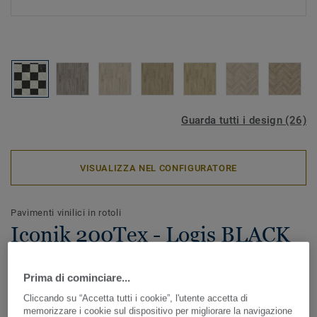
Guarda tutti i design (26)
VISUALIZZA NEL CONFIGURATORE
Pavimenti vinilici in rotoli
Iconik 200Tex - Logis BLACK
& WHITE
Prima di cominciare...
La collezione di rotoli in vinile ICONIK 200Tex è una
Cliccando su “Accetta tutti i cookie”, l'utente accetta di
soluzione conveniente per una facile ristrutturazione. Il
memorizzare i cookie sul dispositivo per migliorare la navigazione