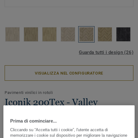
Guarda tutti i design (26)
VISUALIZZA NEL CONFIGURATORE
Pavimenti vinilici in rotoli
Iconik 200Tex - Valley
MARTON GREY
Prima di cominciare...
La collezione di rotoli in vinile ICONIK 200Tex è una
Cliccando su “Accetta tutti i cookie”, l'utente accetta di
soluzione conveniente per una facile ristrutturazione. Il
memorizzare i cookie sul dispositivo per migliorare la navigazione