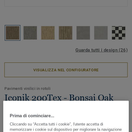
Guarda tutti i design (26)
VISUALIZZA NEL CONFIGURATORE
Pavimenti vinilici in rotoli
Iconik 200Tex - Bonsai Oak
CARAMEL
Prima di cominciare...
La collezione di rotoli in vinile ICONIK 200Tex è una
Cliccando su “Accetta tutti i cookie”, l'utente accetta di
soluzione conveniente per una facile ristrutturazione. Il
memorizzare i cookie sul dispositivo per migliorare la navigazione